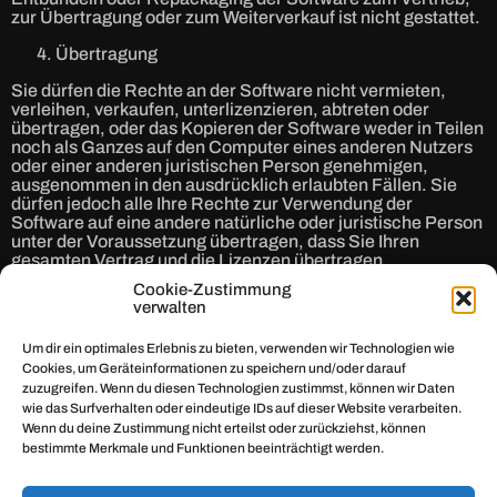
zur Übertragung oder zum Weiterverkauf ist nicht gestattet.
Übertragung
Sie dürfen die Rechte an der Software nicht vermieten,
verleihen, verkaufen, unterlizenzieren, abtreten oder
übertragen, oder das Kopieren der Software weder in Teilen
noch als Ganzes auf den Computer eines anderen Nutzers
oder einer anderen juristischen Person genehmigen,
ausgenommen in den ausdrücklich erlaubten Fällen. Sie
dürfen jedoch alle Ihre Rechte zur Verwendung der
Software auf eine andere natürliche oder juristische Person
unter der Voraussetzung übertragen, dass Sie Ihren
gesamten Vertrag und die Lizenzen übertragen,
einschließlich aller Kopien, Upgrades, Updates und
Cookie-Zustimmung
früherer Versionen Sie keine Upgrades, Updates und
verwalten
Kopien, einschließlich Sicherungskopien und sonstiger
Kopien, die auf einem Computer gespeichert sind,
Um dir ein optimales Erlebnis zu bieten, verwenden wir Technologien wie
zurückbehalten und der Empfänger die Bestimmungen
Cookies, um Geräteinformationen zu speichern und/oder darauf
dieses Vertrags sowie sonstige Bestimmungen akzeptiert,
zuzugreifen. Wenn du diesen Technologien zustimmst, können wir Daten
nach denen Sie eine wirksame Softwarelizenz erworben
wie das Surfverhalten oder eindeutige IDs auf dieser Website verarbeiten.
haben.
Wenn du deine Zustimmung nicht erteilst oder zurückziehst, können
Updates
bestimmte Merkmale und Funktionen beeinträchtigt werden.
Wenn die Software ein Upgrade oder Update einer